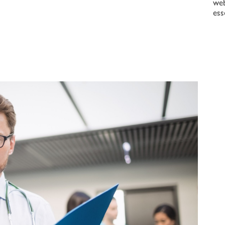
web
ess