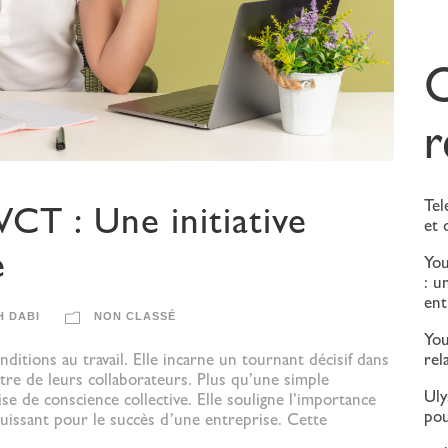
r
Tel
CT : Une initiative
et 
e
Yo
: u
ent
H DABI
NON CLASSÉ
Yo
rel
ditions au travail. Elle incarne un tournant décisif dans
être de leurs collaborateurs. Plus qu’une simple
Uly
se de conscience collective. Elle souligne l’importance
pou
uissant pour le succès d’une entreprise. Cette