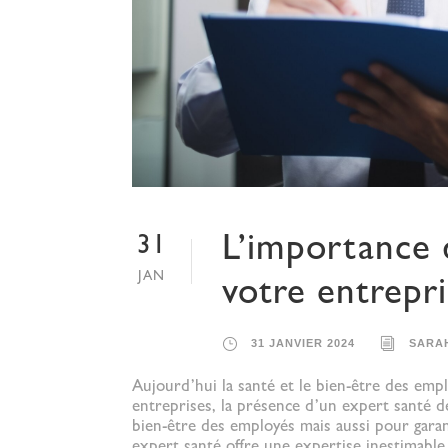
L’importance 
31
JAN
votre entrepr
31 JANVIER 2024
SARA
Aujourd’hui la santé et le bien-être des em
entreprises, la présence d’un expert santé 
bien-être des employés mais aussi pour garant
expert santé offre une expertise inestimable, 