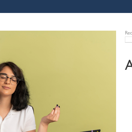
Rec
A